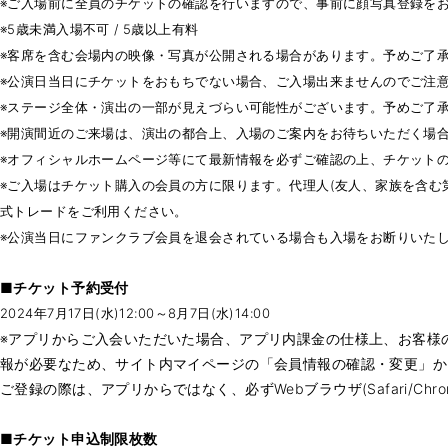
※ご入場前に全員のチケットの確認を行いますので、事前に顔写真登録を
※5歳未満入場不可 / 5歳以上有料
※客席を含む会場内の映像・写真が公開される場合があります。予めご了
※公演日当日にチケットをおもちでない場合、ご入場出来ませんのでご注
※ステージ全体・演出の一部が見えづらい可能性がございます。予めご了
※開演間近のご来場は、演出の都合上、入場のご案内をお待ちいただく場
※オフィシャルホームページ等にて最新情報を必ずご確認の上、チケット
※ご入場はチケット購入の会員の方に限ります。代理人(友人、家族を含む
式トレードをご利用ください。
※公演当日にファンクラブ会員を退会されている場合も入場をお断りいた
■チケット予約受付
2024年7月17日(水)12:00～8月7日(水)14:00
※アプリからご入会いただいた場合、アプリ内課金の仕様上、お客様
報が必要なため、サイト内マイページの「会員情報の確認・変更」か
ご登録の際は、アプリからではなく、必ずWebブラウザ(Safari/Ch
■チケット申込制限枚数